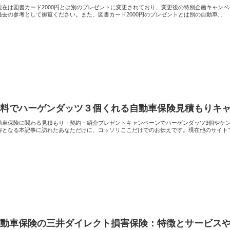
現在は図書カード2000円とは別のプレゼントに変更されており、変更後の特別企画キャンペ
過去の参考として御覧ください。また、図書カード2000円のプレゼントとは別の自動車...
無料でハーゲンダッツ３個くれる自動車保険見積もりキ
動車保険に関わる見積もり・契約・紹介プレゼントキャンペーンでハーゲンダッツ3個やケ
容となる本記事に訪れたあなただけに、コッソリここだけでのお伝えです。現在他のサイトでは
自動車保険の三井ダイレクト損害保険：特徴とサービス