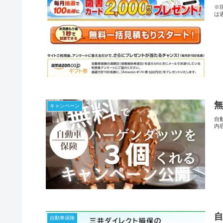
※
は
キャンペーン
自
内
自動車保険