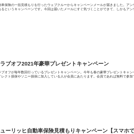
動車保険の一括見積もりを行ったウェブクルーからキャンペーンメールが届きました。アンケ
れるというキャンペーンです。今回は届いたメールにすぐ気づくことができて、しかもアンケ.
ラブオフ2021年豪華プレゼントキャンペーン
ラブオフが毎年数回行っているプレゼントキャンペーン。今年も春の豪華プレゼントキャン
イレクト損保やソニー損保に加入している人が会員にあたります。会員であれば無料で参加でき
チューリッヒ自動車保険見積もりキャンペーン【スマホ