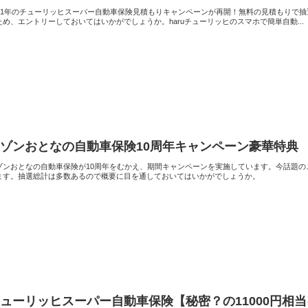
021年のチューリッヒスーパー自動車保険見積もりキャンペーンが再開！無料の見積もりで抽
ため、エントリーしておいてはいかがでしょうか。haruチューリッヒのスマホで簡単自動...
ゾンおとなの自動車保険10周年キャンペーン豪華特典
ゾンおとなの自動車保険が10周年をむかえ、期間キャンペーンを実施しています。今話題
ます。抽選総計は多数あるので概要に目を通しておいてはいかがでしょうか。
ューリッヒスーパー自動車保険【秘密？の11000円相