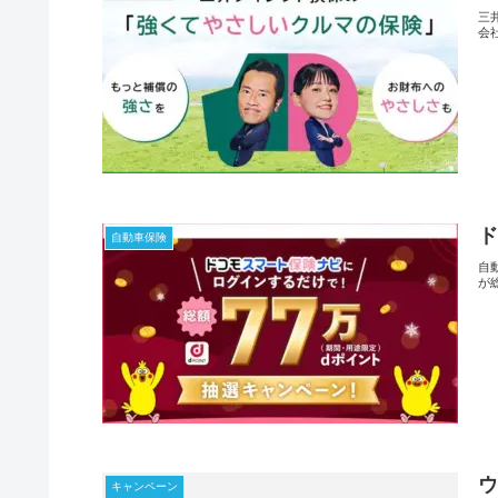
三
会
自動車保険
自
が
キャンペーン