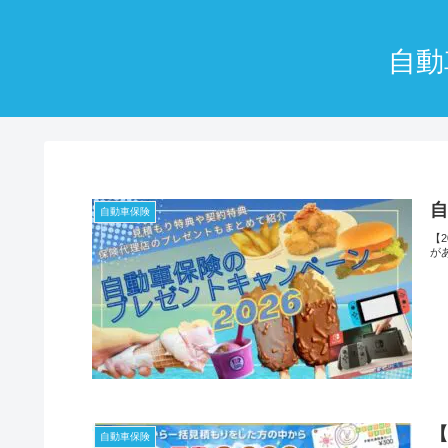
自動
自
自動車保険
【
が
【
自動車保険