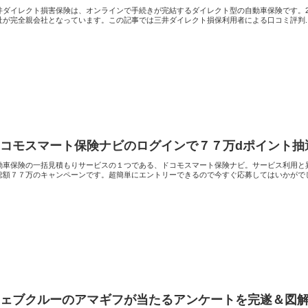
井ダイレクト損害保険は、オンラインで手続きが完結するダイレクト型の自動車保険です。20
社が完全親会社となっています。この記事では三井ダイレクト損保利用者による口コミ評判..
ドコモスマート保険ナビのログインで７７万dポイント抽
動車保険の一括見積もりサービスの１つである、ドコモスマート保険ナビ。サービス利用と
総額７７万のキャンペーンです。超簡単にエントリーできるので今すぐ応募してはいかがで
ウェブクルーのアマギフが当たるアンケートを完遂＆図