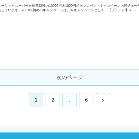
ューリッヒスーパー自動車保険の10000円＆1000円相当プレゼントキャンペーン内容チ
施しています。2021年初めのキャンペーンは、Ｗキャンペーンとして、【ブランド牛６...
次のページ
次
1
2
…
6
へ