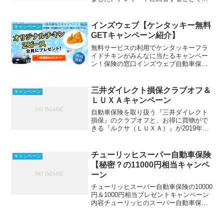
マギフ（Amazonギフト券）をプレゼント
してくれるというキャンペーンです。今
回は届いたメールにすぐ気づくことがで
インズウェブ【ケンタッキー無料
キャンペーン
きて、しかもアンケ...
GETキャンペーン紹介】
無料サービスの利用でケンタッキーフラ
イドチキンがみんなに当たるキャンペー
ン！保険の窓口インズウェブ自動車保険
の一括見積もりをするだけ。やり方が分
からない？大丈夫、当サイトで凄く詳し
く教えてますから。適当な所で見積もる
三井ダイレクト損保クラブオフ＆
キャンペーン
前に、プレゼント付きのお...
ＬＵＸＡキャンペーン
自動車保険を取り扱う『三井ダイレクト
損保』のクラブオフと、お得に買物がで
きる『ルクサ（ＬＵＸＡ）』が2019年秋
の豪華家電プレゼントキャンペーンを開
催しました。haruこの情報はわたくし
haruが実際に保険に加入してキャンペー
チューリッヒスーパー自動車保険
キャンペーン
ン応募した情報...
【秘密？の11000円相当キャンペ
ーン
チューリッヒスーパー自動車保険の10000
円＆1000円相当プレゼントキャンペーン
内容チューリッヒのスーパー自動車保険
では期間限定のプレゼントキャンペーン
を実施しています。2021年初めのキャン