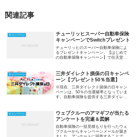
関連記事
チューリッヒスーパー自動車保険
キャンペーン
キャンペーンでSwitchプレゼント
チューリッヒのスーパー自動車保険によ
るプレゼントキャンペーン。【はじめて
の自動車保険キャンペーン】で任天堂
Switchが当たる！応募手順や注意点など
をお伝えしていくので詳細をご覧くださ
い。
三井ダイレクト損保の日キャンペ
キャンペーン
ーン【プレゼント50％当選】
※現在、三井ダイレクト損保の日キャン
ペーンは、50％の当選確率となっていま
す。自動車保険を提供する三井ダイレク
ト損保。保険加入者なら全ての人が参加
できるプレゼントキャンペーン【毎月得
する第三水曜・三井ダイレクト損保の
ウェブクルーのアマギフが当たる
キャンペーン
日】haruこのキャンペ...
アンケートを完遂＆図解
自動車保険の一括見積もりを行ったウェ
ブクルーからキャンペーンメールが届き
ました。アンケートに回答することでア