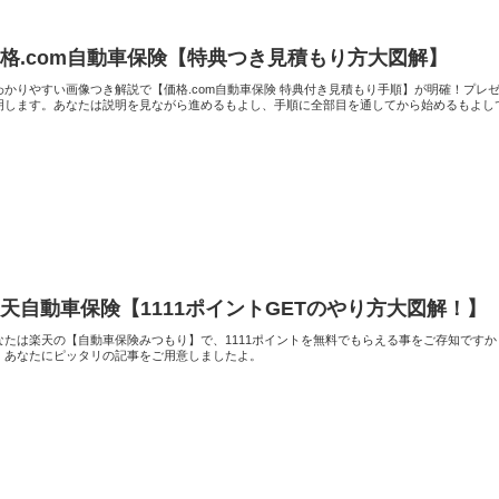
格.com自動車保険【特典つき見積もり方大図解】
わかりやすい画像つき解説で【価格.com自動車保険 特典付き見積もり手順】が明確！プ
明します。あなたは説明を見ながら進めるもよし、手順に全部目を通してから始めるもよし
天自動車保険【1111ポイントGETのやり方大図解！】
なたは楽天の【自動車保険みつもり】で、1111ポイントを無料でもらえる事をご存知です
！あなたにピッタリの記事をご用意しましたよ。