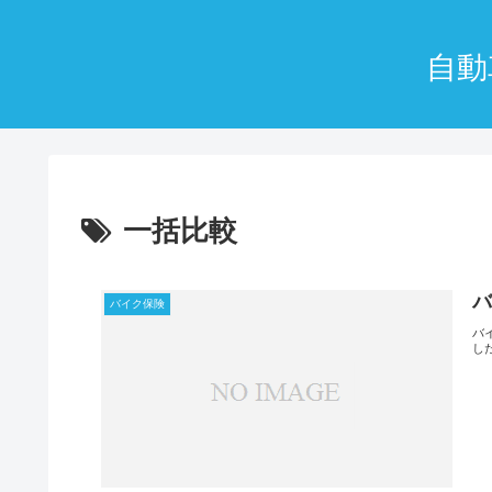
自動
一括比較
バ
バイク保険
バ
し