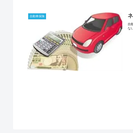
自動車保険
自
な