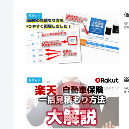
価
見積もり
超
説
楽
見積もり
あ
単