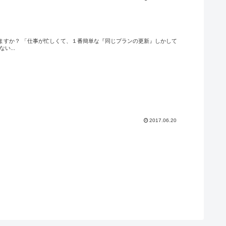
】
ますか？ 「仕事が忙しくて、１番簡単な『同じプランの更新』しかして
...
2017.06.20