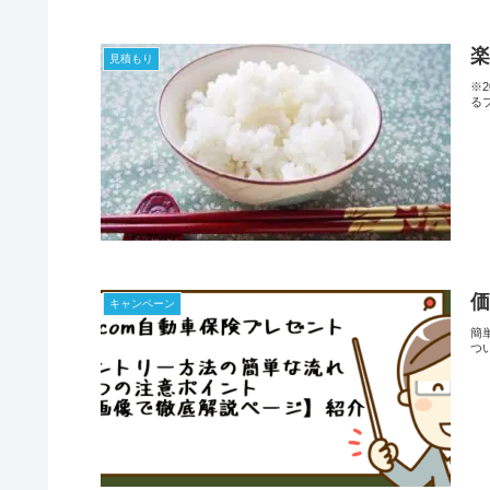
見積もり
※
る
価
キャンペーン
簡
つ