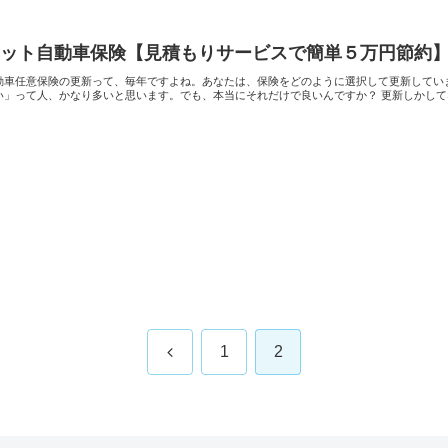
ネット自動車保険【見積もりサービスで簡単５万円節約
動車任意保険の更新って、毎年ですよね。あなたは、保険をどのように選択して更新してい
い」って人、かなり多いと思います。でも、本当にそれだけで良いんですか？ 更新しかしてない
前
1
2
へ